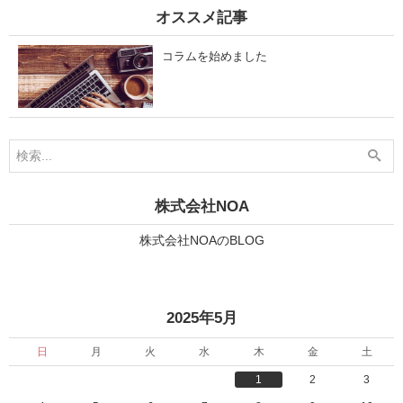
ー
オススメ記事
」
コラムを始めました
株式会社NOA
株式会社NOAのBLOG
»
2025年5月
日
月
火
水
木
金
土
1
2
3