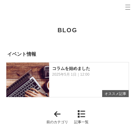
プロの目線からご提案。向日市・亀岡市・京都市の注文住宅・新築戸建てを手がける工務店なら当
NOA（ノア）BLOG 向日市・亀岡市・京都市の新築・注文住宅・新築戸建てを手がける工務店
BLOG
イベント情報
コラムを始めました
2025年5月 1日｜12:00
オススメ記事
「
イ
ン
前のカテゴリ
記事一覧
タ
ビ
ュ